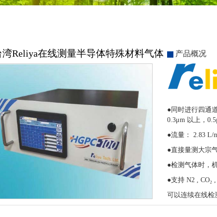
台湾Reliya在线测量半导体特殊材料气体
产品概况
●同时进行四通
0.3μm 以上，0.
●流量：
2.83 L/
●直接量测大宗
●检测气体时，
●支持
N2 , CO
₂
,
可以连续在线检