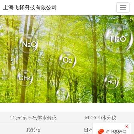
上海飞择科技有限公司
naviga
TigerOptics气体水分仪
MEECO水分仪
颗粒仪
日本液空氧分仪