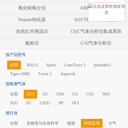
氧化锆氧分仪
ABB气体分析仪
Nupure纯化器
SOUTHLAND 氧分仪
在线红外测温仪
CQC气体分析仪集成系统
氦检仪
CAI气体分析仪
按产品型号
全部
HALO
Spark
LaserTrace 3
prismatic2
Tiger-i2000
Tracer 2
Aquavolt
按检测气体
全部
H2O
O2
CH4
CO
CO2
NH3
N2O
H2
CH2O
HF
HCI
按行业
全部
实验室与生命科学
能源
持续监测
大气