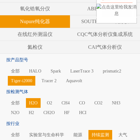
氧化锆氧分仪
ABB气体分析仪
Nupure纯化器
SOUTHLAND 氧分仪
在线红外测温仪
CQC气体分析仪集成系统
氦检仪
CAI气体分析仪
按产品型号
全部
HALO
Spark
LaserTrace 3
prismatic2
Tiger-i2000
Tracer 2
Aquavolt
按检测气体
全部
H2O
O2
CH4
CO
CO2
NH3
N2O
H2
CH2O
HF
HCI
按行业
全部
实验室与生命科学
能源
持续监测
大气