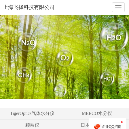
上海飞择科技有限公司
naviga
TigerOptics气体水分仪
MEECO水分仪
颗粒仪
日本液空氧分仪