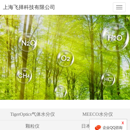
上海飞择科技有限公司
naviga
TigerOptics气体水分仪
MEECO水分仪
颗粒仪
日本液空氧分仪