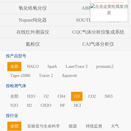
氧化锆氧分仪
ABB气体分析仪
Nupure纯化器
SOUTHLAND 氧分仪
在线红外测温仪
CQC气体分析仪集成系统
氦检仪
CAI气体分析仪
按产品型号
全部
HALO
Spark
LaserTrace 3
prismatic2
Tiger-i2000
Tracer 2
Aquavolt
按检测气体
全部
H2O
O2
CH4
CO
CO2
NH3
N2O
H2
CH2O
HF
HCI
按行业
全部
实验室与生命科学
能源
持续监测
大气