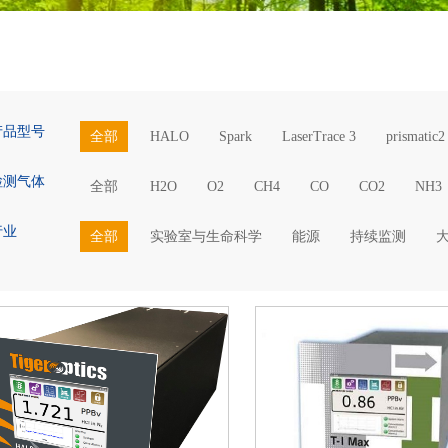
产品型号
全部
HALO
Spark
LaserTrace 3
prismatic2
检测气体
全部
H2O
O2
CH4
CO
CO2
NH3
行业
全部
实验室与生命科学
能源
持续监测