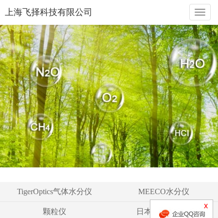
上海飞择科技有限公司
naviga
TigerOptics气体水分仪
MEECO水分仪
颗粒仪
日本液空氧分仪