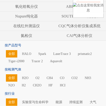
氧化锆氧分仪
ABB气体分析仪
Nupure纯化器
SOUTHLAND 氧分仪
在线红外测温仪
CQC气体分析仪集成系统
氦检仪
CAI气体分析仪
按产品型号
全部
HALO
Spark
LaserTrace 3
prismatic2
Tiger-i2000
Tracer 2
Aquavolt
按检测气体
全部
H2O
O2
CH4
CO
CO2
NH3
N2O
H2
CH2O
HF
HCI
按行业
全部
实验室与生命科学
能源
持续监测
大气