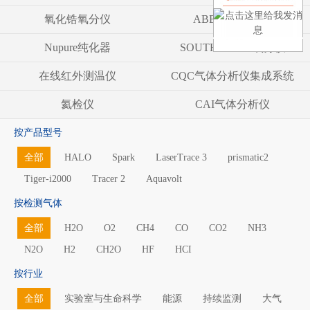
氧化锆氧分仪
ABB气体分析仪
Nupure纯化器
SOUTHLAND 氧分仪
在线红外测温仪
CQC气体分析仪集成系统
氦检仪
CAI气体分析仪
按产品型号
全部
HALO
Spark
LaserTrace 3
prismatic2
Tiger-i2000
Tracer 2
Aquavolt
按检测气体
全部
H2O
O2
CH4
CO
CO2
NH3
N2O
H2
CH2O
HF
HCI
按行业
全部
实验室与生命科学
能源
持续监测
大气