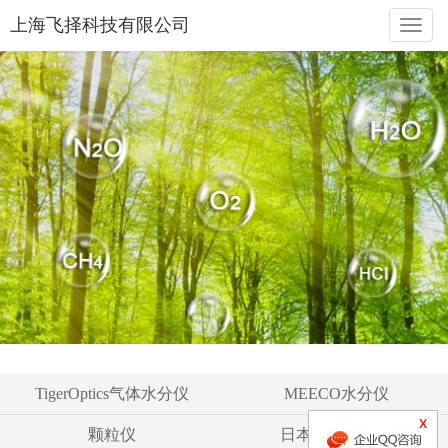
上海飞择科技有限公司
naviga
TigerOptics气体水分仪
MEECO水分仪
颗粒仪
日本液空氧分仪